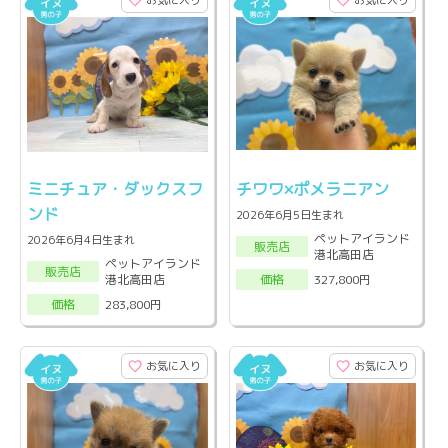
お気に入り
お気に入り
ミニチュア・ダックスフ
チワワ×ポメラニアン
ンド
2026年6月5日生まれ
ペットアイランド
2026年6月4日生まれ
販売店
港北高田店
ペットアイランド
販売店
港北高田店
327,800円
価格
283,800円
価格
お気に入り
お気に入り