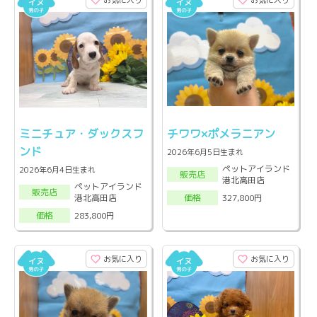
お気に入り
お気に入り
ミニチュア・ダックスフ
チワワ×ポメラニアン
ンド
2026年6月5日生まれ
ペットアイランド
2026年6月4日生まれ
販売店
港北高田店
ペットアイランド
販売店
港北高田店
327,800円
価格
283,800円
価格
お気に入り
お気に入り