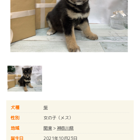
犬種
柴
性別
女の子（メス）
地域
関東
>
神奈川県
誕生日
2021年10月23日