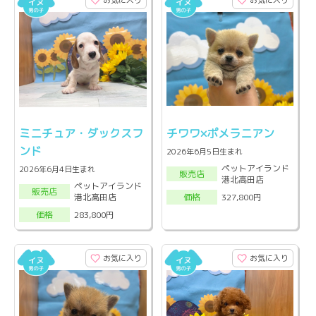
お気に入り
お気に入り
ミニチュア・ダックスフ
チワワ×ポメラニアン
ンド
2026年6月5日生まれ
ペットアイランド
2026年6月4日生まれ
販売店
港北高田店
ペットアイランド
販売店
港北高田店
327,800円
価格
283,800円
価格
お気に入り
お気に入り