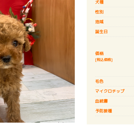
犬種
性別
地域
誕生日
価格
[税込価格]
毛色
マイクロチップ
血統書
予防接種