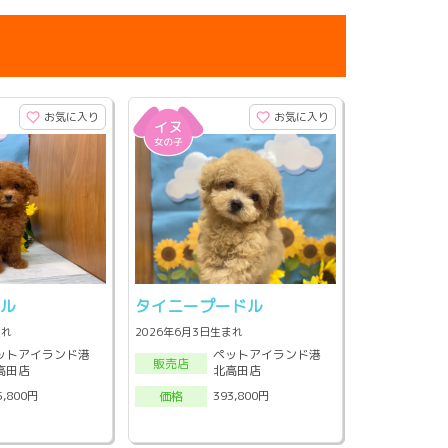
お気に入り
お気に入り
ドル
タイニープードル
まれ
2026年6月3日生まれ
ットアイランド港
ペットアイランド港
販売店
高田店
北高田店
5,800円
393,800円
価格