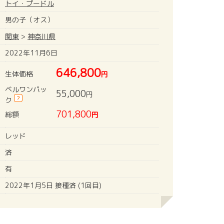
トイ・プードル
男の子（オス）
関東
>
神奈川県
2022年11月6日
646,800
生体価格
円
ベルワンパッ
55,000
円
?
ク
701,800
総額
円
レッド
済
有
2022年1月5日 接種済 (1回目)