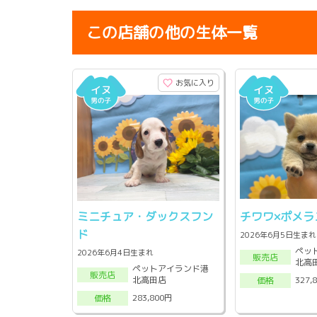
この店舗の他の生体一覧
お気に入り
ミニチュア・ダックスフン
チワワ×ポメラ
ド
2026年6月5日生まれ
ペッ
2026年6月4日生まれ
販売店
北高
ペットアイランド港
販売店
北高田店
327,
価格
283,800円
価格