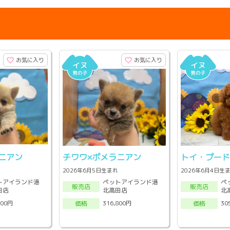
お気に入り
お気に入り
ニアン
チワワ×ポメラニアン
トイ・プー
2026年6月5日生まれ
2026年6月4日生
トアイランド港
ペットアイランド港
ペ
販売店
販売店
田店
北高田店
北
800円
316,800円
30
価格
価格