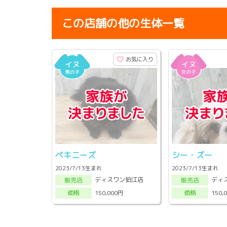
この店舗の他の生体一覧
お気に入り
ペキニーズ
シー・ズー
2023/7/13生まれ
2023/7/13生まれ
ディスワン狛江店
ディ
販売店
販売店
150,000円
150,
価格
価格