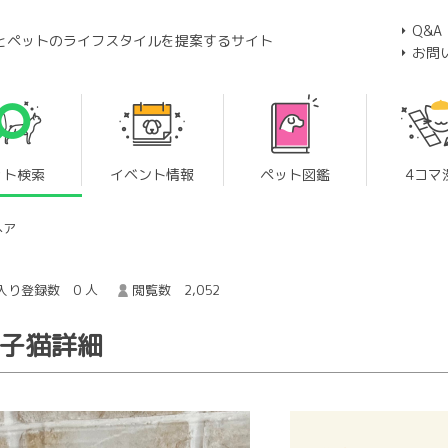
Q&A
とペットのライフスタイルを提案するサイト
お問
ット検索
イベント情報
ペット図鑑
4コマ
ヘア
入り登録数 0 人
閲覧数 2,052
の子猫詳細