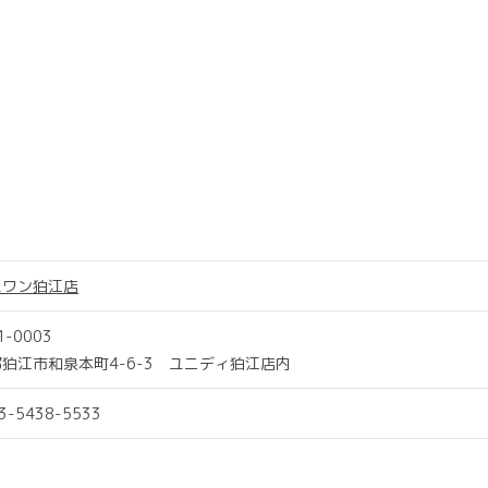
スワン狛江店
1-0003
狛江市和泉本町4-6-3 ユニディ狛江店内
03-5438-5533