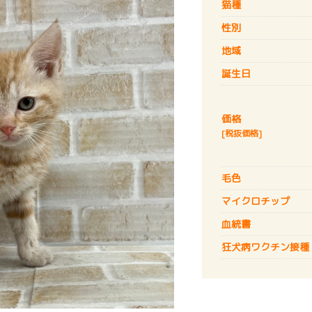
猫種
性別
地域
誕生日
価格
[税抜価格]
毛色
マイクロチップ
血統書
狂犬病
ワクチン接種