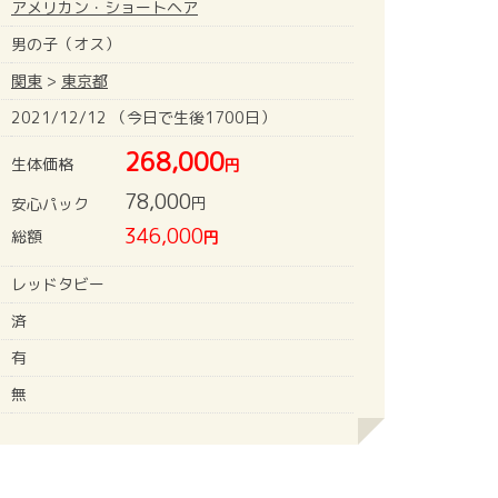
アメリカン・ショートヘア
男の子（オス）
関東
>
東京都
2021/12/12 （今日で生後1700日）
268,000
生体価格
円
78,000
円
安心パック
346,000
総額
円
レッドタビー
済
有
無