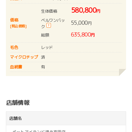
580,800
生体価格
円
価格
ベルワンパッ
55,000
円
?
[税込価格]
ク
635,800
総額
円
毛色
レッド
マイクロチップ
済
血統書
有
店舗情報
店舗名
ペットアイランド港北高田店