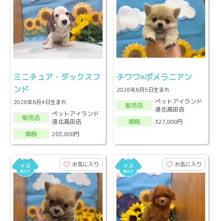
ミニチュア・ダックスフ
チワワ×ポメラニアン
ンド
2026年6月5日生まれ
ペットアイランド
2026年6月4日生まれ
販売店
港北高田店
ペットアイランド
販売店
港北高田店
327,800円
価格
283,800円
価格
お気に入り
お気に入り