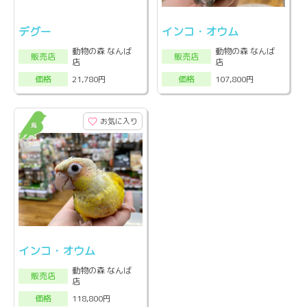
デグー
インコ・オウム
動物の森 なんば
動物の森 なんば
販売店
販売店
店
店
21,780円
107,800円
価格
価格
お気に入り
インコ・オウム
動物の森 なんば
販売店
店
118,800円
価格