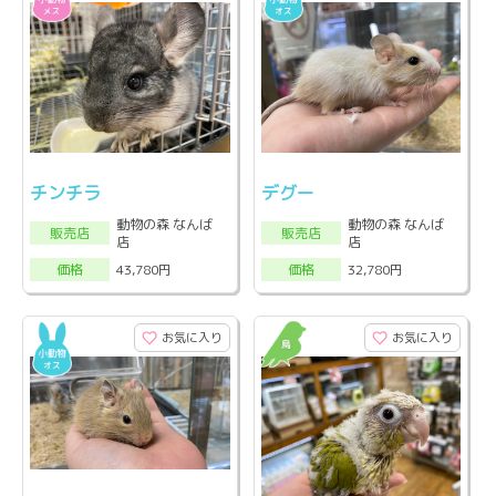
チンチラ
デグー
動物の森 なんば
動物の森 なんば
販売店
販売店
店
店
43,780円
32,780円
価格
価格
お気に入り
お気に入り