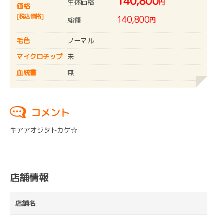
140,800
生体価格
円
価格
[税込価格]
140,800
総額
円
毛色
ノーマル
マイクロチップ
未
血統書
無
コメント
キアアオジタトカゲ☆
店舗情報
店舗名