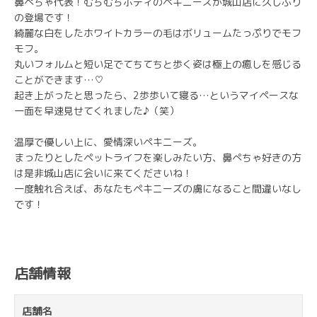
鼻ぺちゃ代表！むちむちボディのペキニーズが城山店に久しぶり
の登場です！
綺麗な白をしたホワイトカラーの毛はボリュームたっぷりでモフ
モフ。
丸いフォルムと短い足でてちてちと歩く姿は極上の癒しを感じる
ことができます…♡
起き上がったと思ったら、2歩歩いて寝る…というマイペースな
一面を早速見せてくれました♪（笑）
温厚で優しい上に、愛情深いペキニーズ。
まったりとしたペットライフを楽しみたい方、鼻ぺちゃ好きの方
は是非城山店に会いに来てくださいね！
一度触れ合えば、あなたもペキニーズの虜になること間違いなし
です！
店舗情報
店舗名