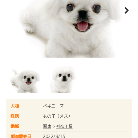
Next
犬種
ペキニーズ
性別
女の子（メス）
地域
関東
>
神奈川県
飼育開始日
2022/8/15