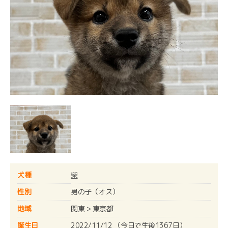
犬種
柴
性別
男の子（オス）
地域
関東
>
東京都
誕生日
2022/11/12 （今日で生後1367日）