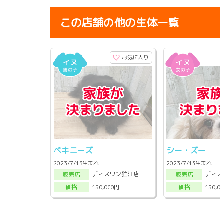
この店舗の他の生体一覧
お気に入り
ペキニーズ
シー・ズー
2023/7/13生まれ
2023/7/13生まれ
ディスワン狛江店
ディ
販売店
販売店
150,000円
150,
価格
価格