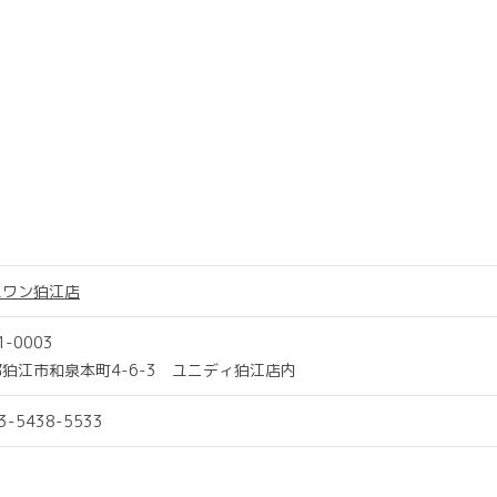
スワン狛江店
1-0003
狛江市和泉本町4-6-3 ユニディ狛江店内
03-5438-5533