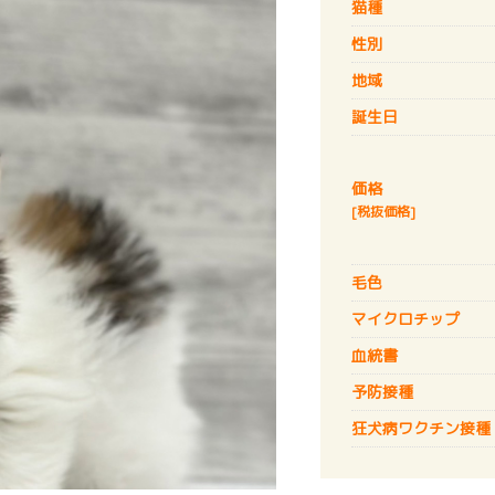
猫種
性別
地域
誕生日
価格
[税抜価格]
毛色
マイクロチップ
血統書
予防接種
狂犬病
ワクチン接種