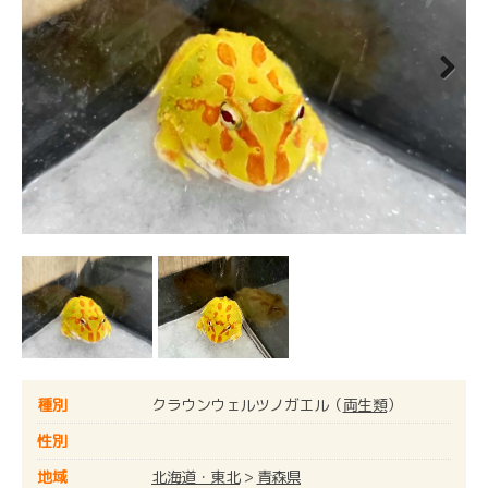
Next
種別
クラウンウェルツノガエル（
両生類
）
性別
地域
北海道・東北
>
青森県