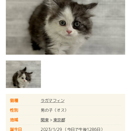
猫種
ラガマフィン
性別
男の子（オス）
地域
関東
>
東京都
誕生日
2023/1/29 （今日で生後1286日）