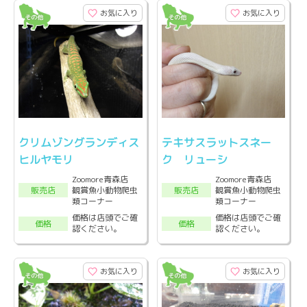
お気に入り
お気に入り
クリムゾングランディス
テキサスラットスネー
ヒルヤモリ
ク リューシ
Zoomore青森店
Zoomore青森店
観賞魚小動物爬虫
観賞魚小動物爬虫
販売店
販売店
類コーナー
類コーナー
価格は店頭でご確
価格は店頭でご確
価格
価格
認ください。
認ください。
お気に入り
お気に入り