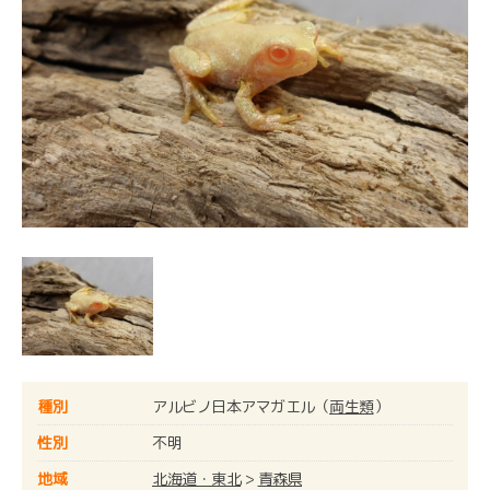
種別
アルビノ日本アマガエル（
両生類
）
性別
不明
地域
北海道・東北
>
青森県