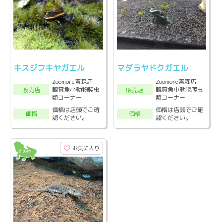
キスジフキヤガエル
マダラヤドクガエル
Zoomore青森店
Zoomore青森店
観賞魚小動物爬虫
観賞魚小動物爬虫
販売店
販売店
類コーナー
類コーナー
価格は店頭でご確
価格は店頭でご確
価格
価格
認ください。
認ください。
お気に入り