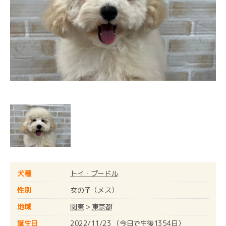
犬種
トイ・プードル
性別
女の子（メス）
地域
関東
>
東京都
誕生日
2022/11/23 （今日で生後1354日）