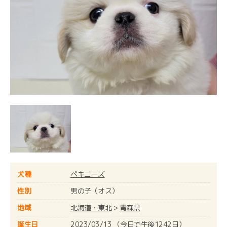
犬種
ペキニーズ
性別
男の子（オス）
地域
北海道・東北
>
青森県
誕生日
2023/03/13 （今日で生後1242日）