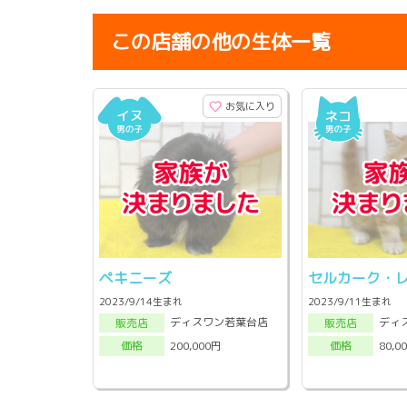
この店舗の他の生体一覧
お気に入り
ペキニーズ
セルカーク・
2023/9/14生まれ
2023/9/11生まれ
ディスワン若葉台店
ディ
販売店
販売店
200,000円
80,0
価格
価格