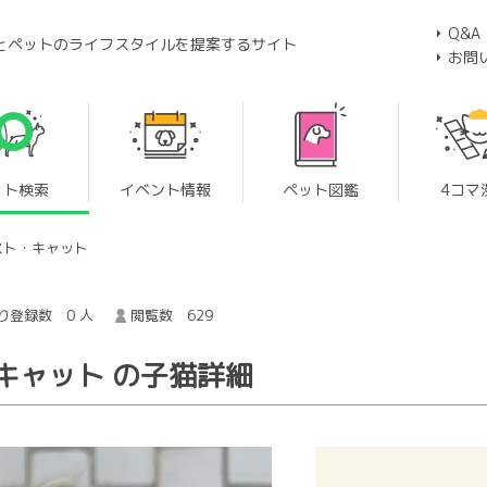
Q&A
とペットのライフスタイルを提案するサイト
お問
ット検索
イベント情報
ペット図鑑
4コマ
スト・キャット
り登録数 0 人
閲覧数 629
キャット の子猫詳細