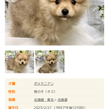
Next
犬種
ポメラニアン
性別
男の子（オス）
地域
北海道・東北
>
北海道
誕生日
2023/2/27 （今日で生後1259日）