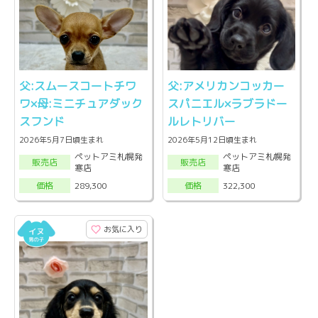
父:スムースコートチワ
父:アメリカンコッカー
ワ×母:ミニチュアダック
スパニエル×ラブラドー
スフンド
ルレトリバー
2026年5月7日頃生まれ
2026年5月12日頃生まれ
ペットアミ札幌発
ペットアミ札幌発
販売店
販売店
寒店
寒店
289,300
322,300
価格
価格
お気に入り