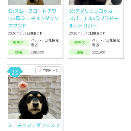
父:スムースコートチワ
父:アメリカンコッカー
ワ×母:ミニチュアダック
スパニエル×ラブラドー
スフンド
ルレトリバー
2026年5月7日頃生まれ
2026年5月12日頃生まれ
ペットアミ札幌発
ペットアミ札幌発
販売店
販売店
寒店
寒店
289,300
322,300
価格
価格
お気に入り
ミニチュア・ダックスフ