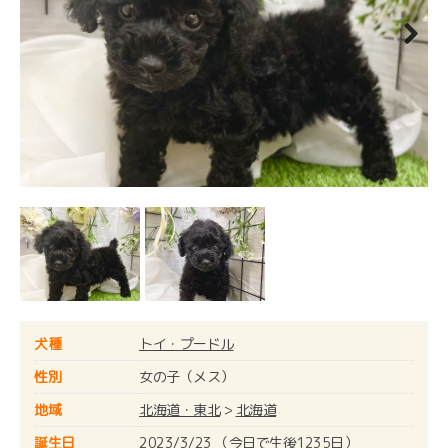
Next
犬種
トイ・プードル
性別
女の子（メス）
地域
北海道・東北
>
北海道
誕生日
2023/3/23 （今日で生後1235日）