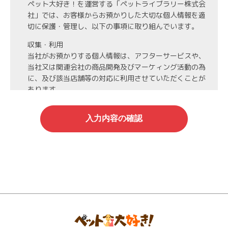
ペット大好き！を運営する「ペットライブラリー株式会
社」では、お客様からお預かりした大切な個人情報を適
切に保護・管理し、以下の事項に取り組んでいます。
収集・利用
当社がお預かりする個人情報は、アフターサービスや、
当社又は関連会社の商品開発及びマーケィング活動の為
に、及び該当店舗等の対応に利用させていただくことが
あります。
第3者への開示・委託先の管理
当社がお預かりする個人情報は、お客様の同意・承諾を
得た場合や法令等に基づく開示・提供が必要な場合、人
の生命、身体または財産保護のために必要な場合、業務
の委託を行う場合（DMの発送など）を除き、第三者に
開示・提供いたしません。
また、業務の委託を行う場合には、業務委託先と機密保
持契約を締結し、厳重な管理を義務付けます。
情報管理
当社がお預かりする氏名、住所、電話番号等の個人情報
は当社が責任を持って管理し、個人情報への不正アクセ