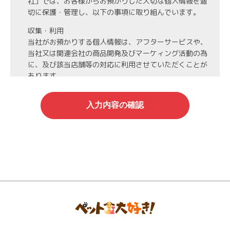
社」では、お客様からお預かりした大切な個人情報を適
切に保護・管理し、以下の事項に取り組んでいます。
収集・利用
当社がお預かりする個人情報は、アフターサービスや、
当社又は関連会社の商品開発及びマーケィング活動の為
に、及び該当店舗等の対応に利用させていただくことが
あります。
第3者への開示・委託先の管理
当社がお預かりする個人情報は、お客様の同意・承諾を
得た場合や法令等に基づく開示・提供が必要な場合、人
の生命、身体または財産保護のために必要な場合、業務
の委託を行う場合（DMの発送など）を除き、第三者に
開示・提供いたしません。
また、業務の委託を行う場合には、業務委託先と機密保
持契約を締結し、厳重な管理を義務付けます。
情報管理
当社がお預かりする氏名、住所、電話番号等の個人情報
は当社が責任を持って管理し、個人情報への不正アクセ
スや情報の紛失、破壊、漏洩等などの危険防止に努めま