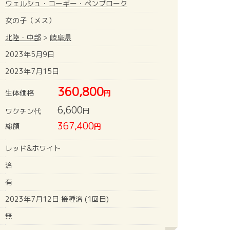
ウェルシュ・コーギー・ペンブローク
女の子（メス）
北陸・中部
>
岐阜県
2023年5月9日
2023年7月15日
360,800
生体価格
円
6,600
円
ワクチン代
367,400
総額
円
レッド&ホワイト
済
有
2023年7月12日 接種済 (1回目)
無