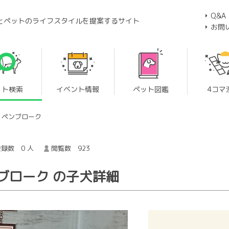
Q&A
とペットのライフスタイルを提案するサイト
お問
ット検索
イベント情報
ペット図鑑
4コマ
・ペンブローク
録数 0 人
閲覧数 923
ブローク の子犬詳細