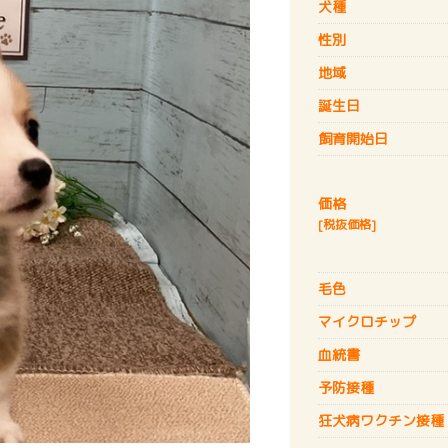
犬種
性別
地域
誕生日
飼育開始日
価格
[税抜価格]
毛色
マイクロチップ
血統書
予防接種
狂犬病
ワクチン接種