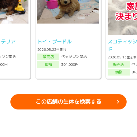
・テリア
トイ・プードル
スコティッ
ド
2026.05.22生まれ
ツワン関店
ペッツワン関店
販売店
2026.05.13生まれ
ペ
000円
304,000円
販売店
価格
84
価格
この店舗の生体を検索する