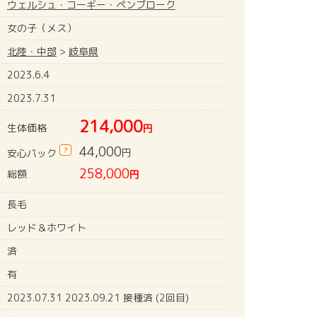
ウェルシュ・コーギー・ペンブローク
女の子（メス）
北陸・中部
>
岐阜県
2023.6.4
2023.7.31
214,000
生体価格
円
44,000
?
円
安心パック
258,000
総額
円
長毛
レッド＆ホワイト
済
有
2023.07.31 2023.09.21 接種済 (2回目)