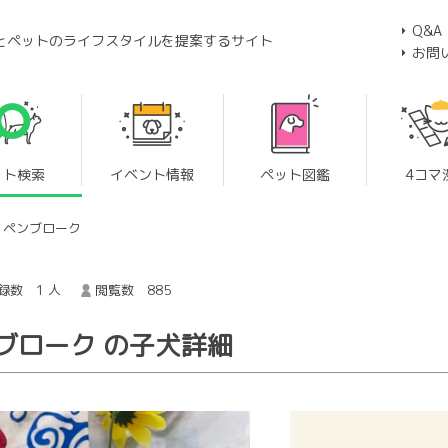
Q&A
とペットのライフスタイルを提案するサイト
お問
ット検索
イベント情報
ペット図鑑
4コマ
・ペンブローク
録数 1 人
閲覧数 885
ブローク の子犬詳細