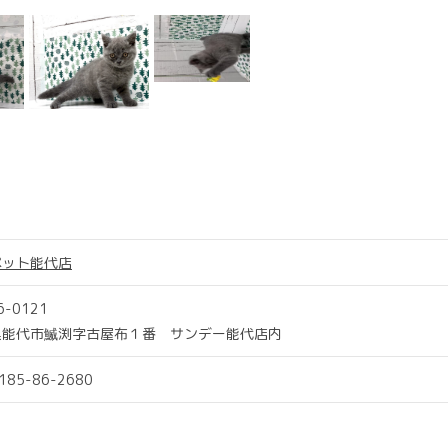
ペット能代店
6-0121
県能代市鰄渕字古屋布１番 サンデー能代店内
0185-86-2680