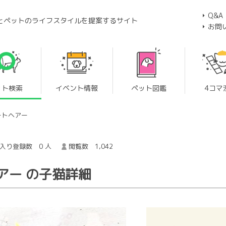
Q&A
とペットのライフスタイルを提案するサイト
お問
ット検索
イベント情報
ペット図鑑
4コマ
ートヘアー
入り登録数 0 人
閲覧数 1,042
アー の子猫詳細