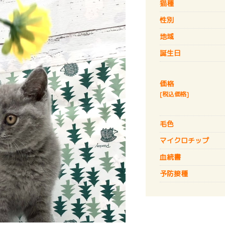
猫種
性別
地域
誕生日
価格
[税込価格]
毛色
マイクロチップ
血統書
予防接種