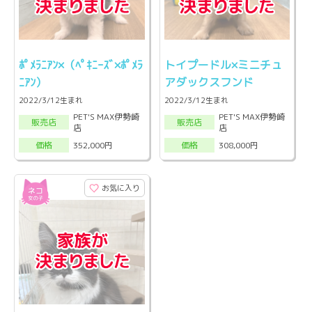
ﾎﾟﾒﾗﾆｱﾝ×（ﾍﾟｷﾆｰｽﾞ×ﾎﾟﾒﾗ
トイプードル×ミニチュ
ﾆｱﾝ）
アダックスフンド
2022/3/12生まれ
2022/3/12生まれ
PET'S MAX伊勢崎
PET'S MAX伊勢崎
販売店
販売店
店
店
352,000円
308,000円
価格
価格
お気に入り