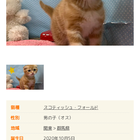
猫種
スコティッシュ・フォールド
性別
男の子（オス）
地域
関東
>
群馬県
誕生日
2020年10月5日