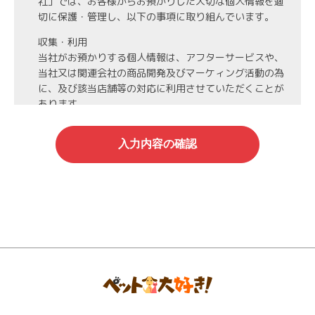
社」では、お客様からお預かりした大切な個人情報を適
切に保護・管理し、以下の事項に取り組んでいます。
収集・利用
当社がお預かりする個人情報は、アフターサービスや、
当社又は関連会社の商品開発及びマーケィング活動の為
に、及び該当店舗等の対応に利用させていただくことが
あります。
第3者への開示・委託先の管理
当社がお預かりする個人情報は、お客様の同意・承諾を
得た場合や法令等に基づく開示・提供が必要な場合、人
の生命、身体または財産保護のために必要な場合、業務
の委託を行う場合（DMの発送など）を除き、第三者に
開示・提供いたしません。
また、業務の委託を行う場合には、業務委託先と機密保
持契約を締結し、厳重な管理を義務付けます。
情報管理
当社がお預かりする氏名、住所、電話番号等の個人情報
は当社が責任を持って管理し、個人情報への不正アクセ
スや情報の紛失、破壊、漏洩等などの危険防止に努めま