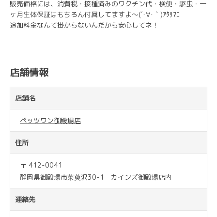
販売価格には、消費税・接種済みのワクチン代・検便・駆虫・一
ヶ月生体保証はもちろん付属してますよ～(´･∀･｀)ｱﾀﾘﾏｴ
追加料金なんて掛からないんだから安心してネ！
店舗情報
店舗名
ペッツワン御殿場店
住所
〒 412-0041
静岡県御殿場市茱萸沢30-1 カインズ御殿場店内
連絡先