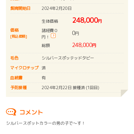
飼育開始日
2024年2月20日
248,000
生体価格
円
価格
諸経費０
0
円
?
[税込価格]
円！
248,000
総額
円
毛色
シルバースポッテッドタビー
マイクロチップ
済
血統書
有
予防接種
2024年2月22日 接種済 (1回目)
コメント
シルバースポットカラーの男の子で～す！