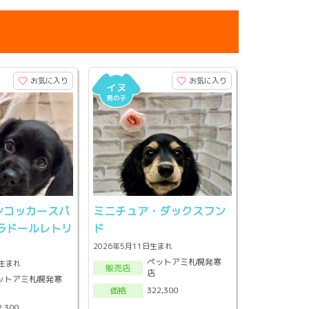
お気に入り
お気に入り
ンコッカースパ
ミニチュア・ダックスフン
ラドールレトリ
ド
2026年5月11日生まれ
ペットアミ札幌発寒
頃生まれ
販売店
店
ットアミ札幌発寒
322,300
価格
2,300