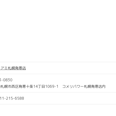
トアミ札幌発寒店
3-0830
札幌市西区発寒十条14丁目1069-1 コメリパワー札幌発寒店内
011-215-6588