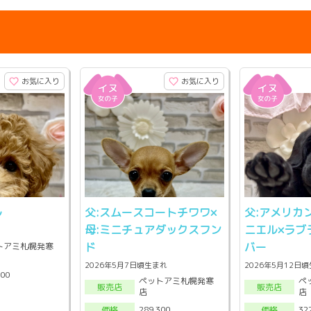
お気に入り
お気に入り
ル
父:スムースコートチワワ×
父:アメリカ
母:ミニチュアダックスフン
ニエル×ラブ
ド
バー
トアミ札幌発寒
2026年5月7日頃生まれ
2026年5月12日
300
ペットアミ札幌発寒
ペ
販売店
販売店
店
店
289,300
32
価格
価格