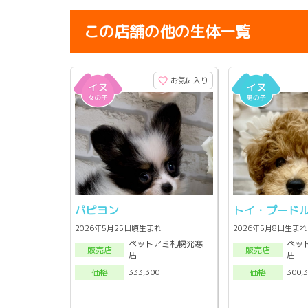
この店舗の他の生体一覧
お気に入り
パピヨン
トイ・プード
2026年5月25日頃生まれ
2026年5月8日生まれ
ペットアミ札幌発寒
ペッ
販売店
販売店
店
店
333,300
300,
価格
価格