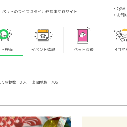
Q&A
とペットのライフスタイルを提案するサイト
お問
ット検索
イベント情報
ペット図鑑
4コマ
り登録数 0 人
閲覧数 705