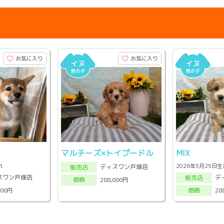
お気に入り
お気に入り
マルチーズ×トイプードル
MIX
れ
2026年5月25日
ディスワン戸塚店
販売店
スワン戸塚店
デ
販売店
288,000円
価格
000円
28
価格