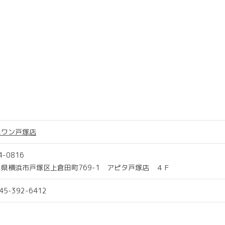
スワン戸塚店
4-0816
県横浜市戸塚区上倉田町769-1 アピタ戸塚店 ４Ｆ
045-392-6412