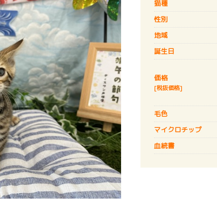
猫種
性別
地域
誕生日
価格
[税抜価格]
毛色
マイクロチップ
血統書