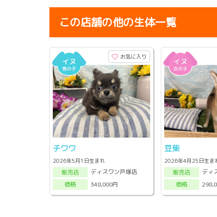
この店舗の他の生体一覧
お気に入り
チワワ
豆柴
2026年5月1日生まれ
2026年4月25日生ま
ディスワン戸塚店
ディ
販売店
販売店
348,000円
298,
価格
価格