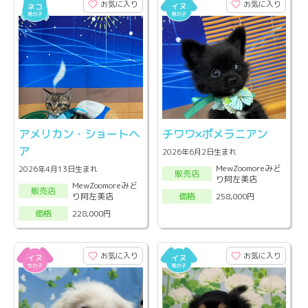
お気に入り
お気に入り
アメリカン・ショートヘ
チワワ×ポメラニアン
ア
2026年6月2日生まれ
MewZoomoreみど
2026年4月13日生まれ
販売店
り阿左美店
MewZoomoreみど
販売店
り阿左美店
258,000円
価格
228,000円
価格
お気に入り
お気に入り