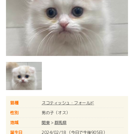
猫種
スコティッシュ・フォールド
性別
男の子（オス）
地域
関東
>
群馬県
誕生日
2024/02/18 （今日で生後905日）