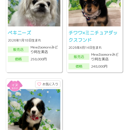
ペキニーズ
チワワ×ミニチュアダッ
クスフンド
2026年1月18日生まれ
MewZoomoreみど
2026年4月14日生まれ
販売店
り阿左美店
MewZoomoreみど
販売店
り阿左美店
258,000円
価格
248,000円
価格
お気に入り