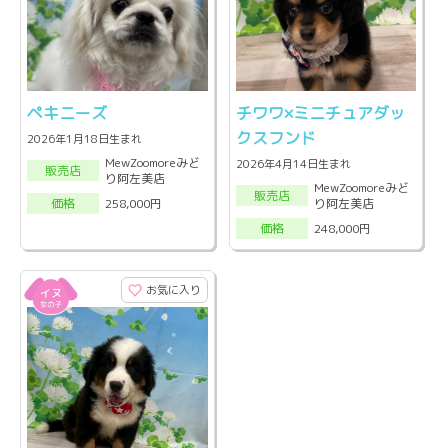
ペキニーズ
チワワ×ミニチュアダッ
クスフンド
2026年1月18日生まれ
MewZoomoreみど
2026年4月14日生まれ
販売店
り阿左美店
MewZoomoreみど
販売店
り阿左美店
258,000円
価格
248,000円
価格
お気に入り