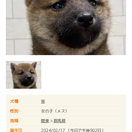
犬種
柴
性別
女の子（メス）
地域
関東
>
群馬県
誕生日
2024/02/17 （今日で生後902日）