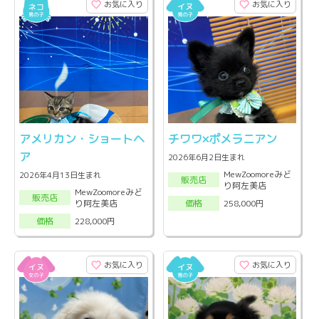
お気に入り
お気に入り
アメリカン・ショートヘ
チワワ×ポメラニアン
ア
2026年6月2日生まれ
MewZoomoreみど
2026年4月13日生まれ
販売店
り阿左美店
MewZoomoreみど
販売店
り阿左美店
258,000円
価格
228,000円
価格
お気に入り
お気に入り