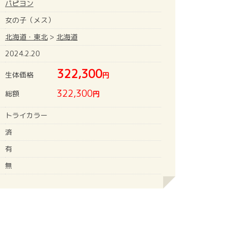
パピヨン
女の子（メス）
北海道・東北
>
北海道
2024.2.20
322,300
生体価格
円
322,300
総額
円
トライカラー
済
有
無