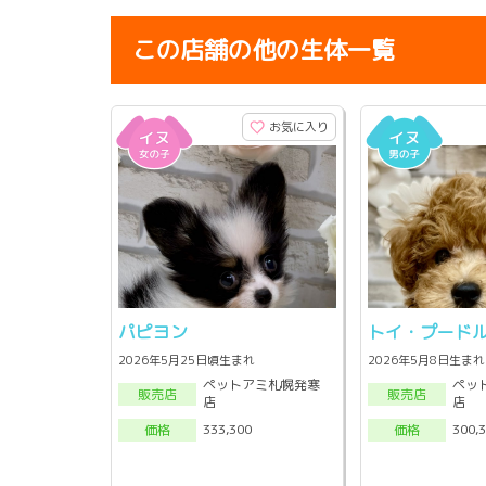
この店舗の他の生体一覧
お気に入り
パピヨン
トイ・プード
2026年5月25日頃生まれ
2026年5月8日生まれ
ペットアミ札幌発寒
ペッ
販売店
販売店
店
店
333,300
300,
価格
価格