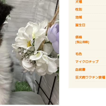
犬種
性別
地域
誕生日
価格
[税込価格]
毛色
マイクロチップ
血統書
狂犬病
ワクチン接種