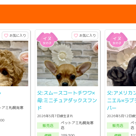
お気に入り
お気に入り
ル
父:スムースコートチワワ×
父:アメリカ
母:ミニチュアダックスフン
ニエル×ラブ
ド
バー
トアミ札幌発寒
2026年5月7日頃生まれ
2026年5月12日
300
ペットアミ札幌発寒
ペ
販売店
販売店
店
店
289,300
32
価格
価格