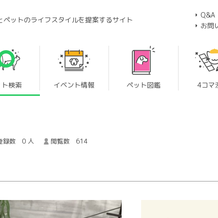
Q&A
とペットのライフスタイルを提案するサイト
お問
ット検索
イベント情報
ペット図鑑
4コマ
録数 0 人
閲覧数 614