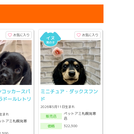
お気に入り
お気に入り
ンコッカースパ
ミニチュア・ダックスフン
ラドールレトリ
ド
2026年5月11日生まれ
ペットアミ札幌発寒
頃生まれ
販売店
店
ットアミ札幌発寒
322,300
価格
2,300