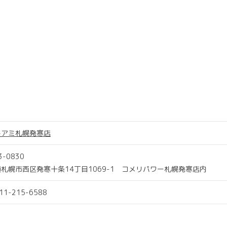
トアミ札幌発寒店
3-0830
札幌市西区発寒十条14丁目1069-1 コメリパワー札幌発寒店内
011-215-6588