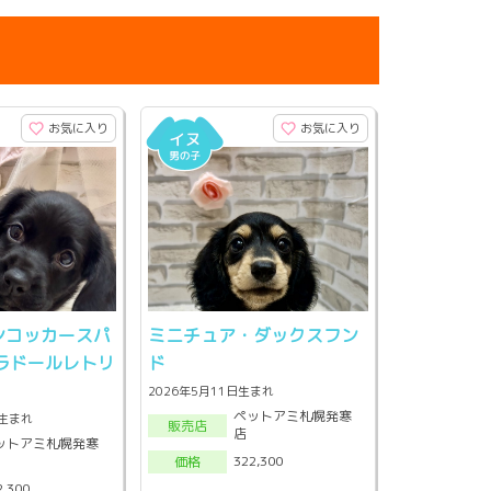
お気に入り
お気に入り
ンコッカースパ
ミニチュア・ダックスフン
ラドールレトリ
ド
2026年5月11日生まれ
ペットアミ札幌発寒
頃生まれ
販売店
店
ットアミ札幌発寒
322,300
価格
2,300