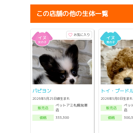
この店舗の他の生体一覧
お気に入り
パピヨン
トイ・プード
2026年5月25日頃生まれ
2026年5月8日生まれ
ペットアミ札幌発寒
ペッ
販売店
販売店
店
店
333,300
300,
価格
価格