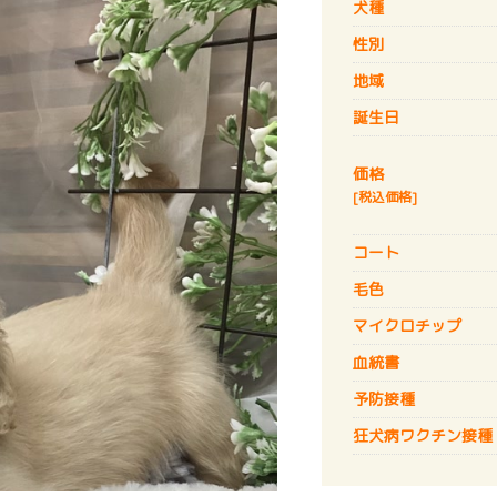
犬種
性別
地域
誕生日
価格
[税込価格]
コート
毛色
マイクロチップ
血統書
予防接種
狂犬病
ワクチン接種