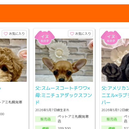
お気に入り
お気に入り
ル
父:スムースコートチワワ×
父:アメリカ
母:ミニチュアダックスフン
ニエル×ラブ
ド
バー
トアミ札幌発寒
2026年5月7日頃生まれ
2026年5月12日
300
ペットアミ札幌発寒
ペ
販売店
販売店
店
店
289,300
32
価格
価格