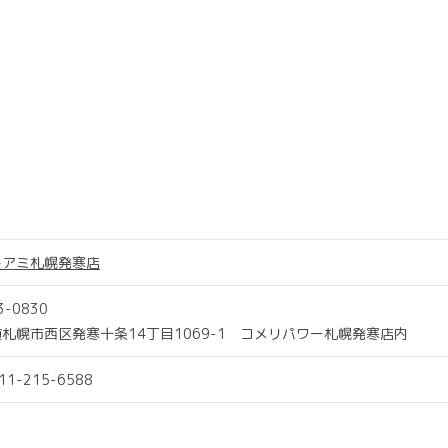
トアミ札幌発寒店
3-0830
札幌市西区発寒十条14丁目1069-1 コメリパワー札幌発寒店内
011-215-6588