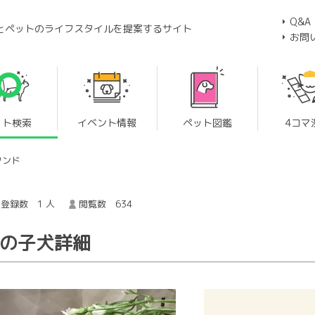
Q&A
とペットのライフスタイルを提案するサイト
お問
ット検索
イベント情報
ペット図鑑
4コマ
フンド
登録数 1 人
閲覧数 634
 の子犬詳細