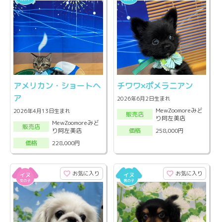
アメリカン・ショートヘ
チワワ×ポメラニアン
ア
2026年6月2日生まれ
MewZoomoreみど
2026年4月13日生まれ
販売店
り阿左美店
MewZoomoreみど
販売店
り阿左美店
258,000円
価格
228,000円
価格
お気に入り
お気に入り