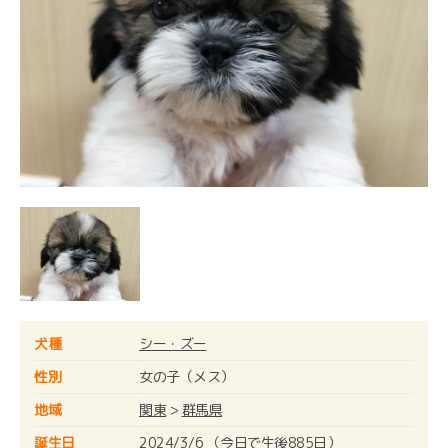
犬種
シー・ズー
性別
女の子（メス）
地域
関東
>
群馬県
誕生日
2024/3/6 （今日で生後885日）