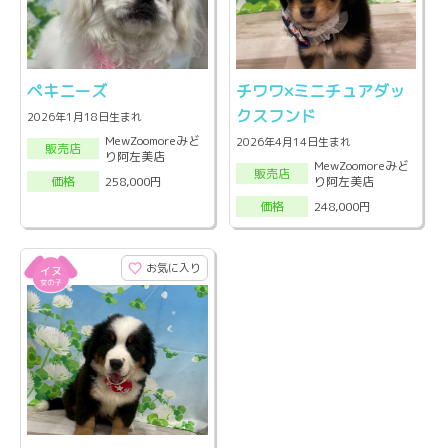
ペキニーズ
チワワ×ミニチュアダッ
クスフンド
2026年1月18日生まれ
MewZoomoreみど
2026年4月14日生まれ
販売店
り阿左美店
MewZoomoreみど
販売店
り阿左美店
258,000円
価格
248,000円
価格
お気に入り