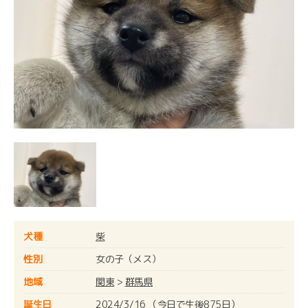
犬種
柴
性別
女の子（メス）
地域
関東
>
群馬県
誕生日
2024/3/16 （今日で生後875日）