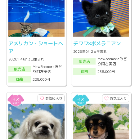
アメリカン・ショートヘ
チワワ×ポメラニアン
ア
2026年6月2日生まれ
MewZoomoreみど
2026年4月13日生まれ
販売店
り阿左美店
MewZoomoreみど
販売店
り阿左美店
258,000円
価格
228,000円
価格
お気に入り
お気に入り