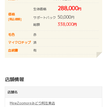
288,000
生体価格
円
価格
50,000
円
サポートパック
[税込価格]
338,000
総額
円
毛色
赤
マイクロチップ
済
血統書
有
店舗情報
店舗名
MewZoomoreみどり阿左美店