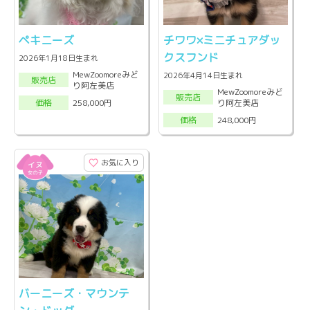
ペキニーズ
チワワ×ミニチュアダッ
クスフンド
2026年1月18日生まれ
MewZoomoreみど
2026年4月14日生まれ
販売店
り阿左美店
MewZoomoreみど
販売店
り阿左美店
258,000円
価格
248,000円
価格
お気に入り
バーニーズ・マウンテ