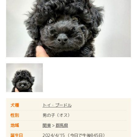
犬種
トイ・プードル
性別
男の子（オス）
地域
関東
>
群馬県
誕生日
2024/4/15 （今日で生後845日）