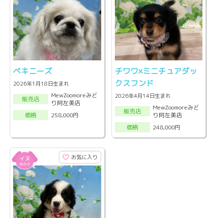
ペキニーズ
チワワ×ミニチュアダッ
クスフンド
2026年1月18日生まれ
MewZoomoreみど
2026年4月14日生まれ
販売店
り阿左美店
MewZoomoreみど
販売店
り阿左美店
258,000円
価格
248,000円
価格
お気に入り