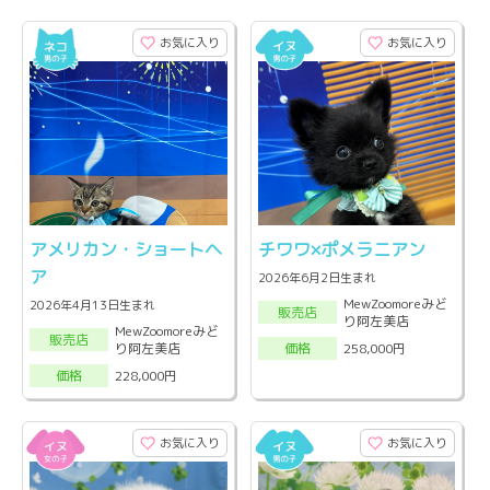
お気に入り
お気に入り
アメリカン・ショートヘ
チワワ×ポメラニアン
ア
2026年6月2日生まれ
MewZoomoreみど
2026年4月13日生まれ
販売店
り阿左美店
MewZoomoreみど
販売店
り阿左美店
258,000円
価格
228,000円
価格
お気に入り
お気に入り