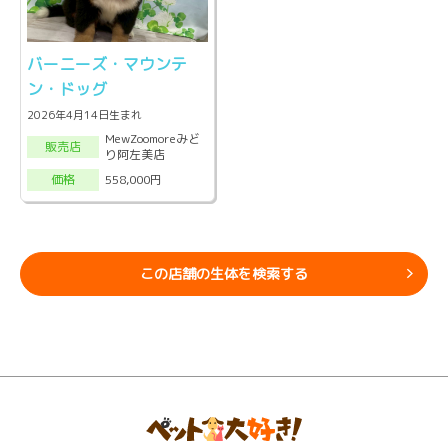
バーニーズ・マウンテ
ン・ドッグ
2026年4月14日生まれ
MewZoomoreみど
販売店
り阿左美店
558,000円
価格
この店舗の生体を検索する