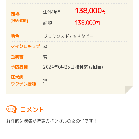
138,000
生体価格
円
価格
[税込価格]
138,000
総額
円
毛色
ブラウンスポテッドタビー
マイクロチップ
済
血統書
有
予防接種
2024年6月25日 接種済 (2回目)
狂犬病
無
ワクチン接種
コメント
野性的な模様が特徴のベンガルの女の仔です！