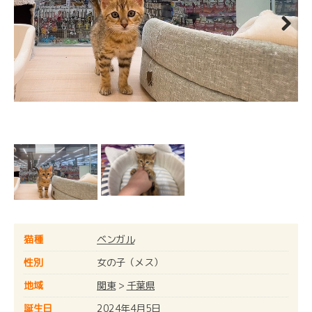
Next
猫種
ベンガル
性別
女の子（メス）
地域
関東
>
千葉県
誕生日
2024年4月5日