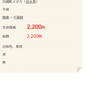
白御影メダカ（
淡水魚
）
不明
関東
>
千葉県
2,200
生体価格
円
2,200
総額
円
白体色、黒斑
済
無