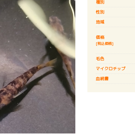
種別
性別
地域
価格
[税込価格]
毛色
マイクロチップ
血統書