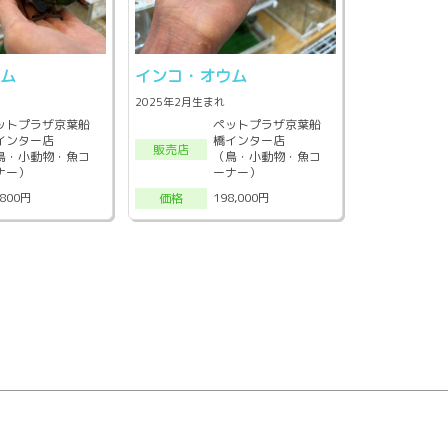
ウム
インコ・オウム
2025年2月生まれ
ットプラザ京葉船
ペットプラザ京葉船
インター店
橋インター店
販売店
鳥・小動物・魚コ
（鳥・小動物・魚コ
ナー）
ーナー）
,800円
198,000円
価格