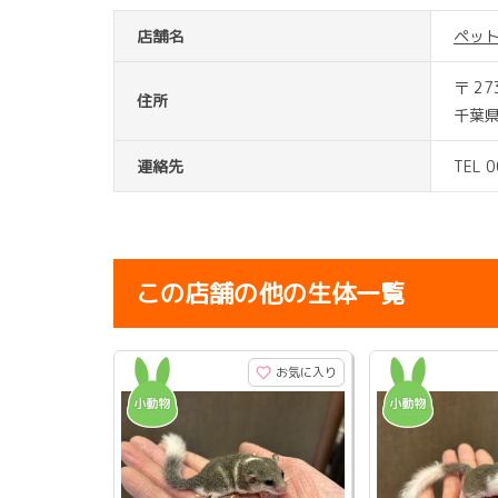
店舗名
ペッ
〒 27
住所
千葉
連絡先
TEL 
この店舗の他の生体一覧
お気に入り