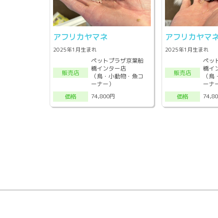
アフリカヤマネ
アフリカヤマ
2025年1月生まれ
2025年1月生まれ
ペットプラザ京葉船
ペッ
橋インター店
橋イ
販売店
販売店
（鳥・小動物・魚コ
（鳥
ーナー）
ーナ
74,800円
74,8
価格
価格