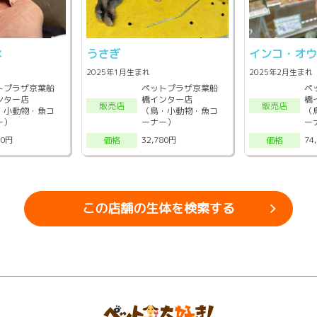
ネ
うさぎ
インコ・オ
2025年1月生まれ
2025年2月生まれ
トプラザ京葉船
ペットプラザ京葉船
ペ
ンター店
橋インター店
橋
販売店
販売店
・小動物・魚コ
（鳥・小動物・魚コ
（
ー）
ーナー）
ー
00円
32,780円
74
価格
価格
この店舗の生体を検索する