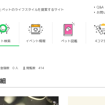
Q&A
とペットのライフスタイルを提案するサイト
お問
ット検索
イベント情報
ペット図鑑
4コマ
登録数 0 人
閲覧数 414
詳細