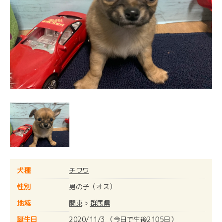
犬種
チワワ
性別
男の子（オス）
地域
関東
>
群馬県
誕生日
2020/11/3 （今日で生後2105日）