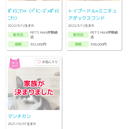
ﾎﾟﾒﾗﾆｱﾝ×（ﾍﾟｷﾆｰｽﾞ×ﾎﾟﾒﾗ
トイプードル×ミニチュ
ﾆｱﾝ）
アダックスフンド
2022/3/12生まれ
2022/3/12生まれ
PET'S MAX伊勢崎
PET'S MAX伊勢崎
販売店
販売店
店
店
352,000円
308,000円
価格
価格
お気に入り
マンチカン
2021/10/31生まれ