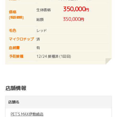
350,000
生体価格
円
価格
[税抜価格]
350,000
総額
円
毛色
レッド
マイクロチップ
済
血統書
有
予防接種
12/24 接種済 (1回目)
店舗情報
店舗名
PET'S MAX伊勢崎店