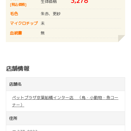
3,278
生体価格
[税込価格]
毛色
朱赤、更紗
マイクロチップ
未
血統書
無
店舗情報
店舗名
ペットプラザ京葉船橋インター店 （鳥・小動物・魚コー
ナー）
住所