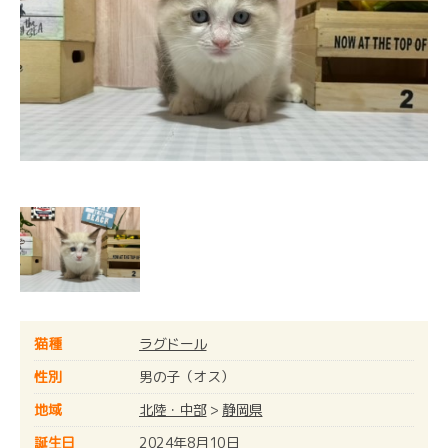
猫種
ラグドール
性別
男の子（オス）
地域
北陸・中部
>
静岡県
誕生日
2024年8月10日