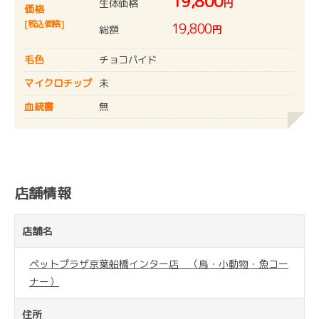
19,800
生体価格
円
価格
[税込価格]
19,800
総額
円
毛色
チョコパイド
マイクロチップ
未
血統書
無
店舗情報
店舗名
ペットプラザ京葉船橋インター店 （鳥・小動物・魚コー
ナー）
住所