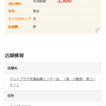
3,300
生体価格
[税込価格]
毛色
黄金
マイクロチップ
未
血統書
無
店舗情報
店舗名
ペットプラザ京葉船橋インター店 （鳥・小動物・魚コー
ナー）
住所