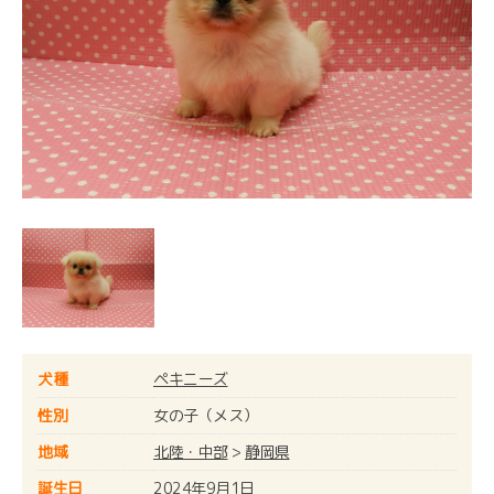
犬種
ペキニーズ
性別
女の子（メス）
地域
北陸・中部
>
静岡県
誕生日
2024年9月1日