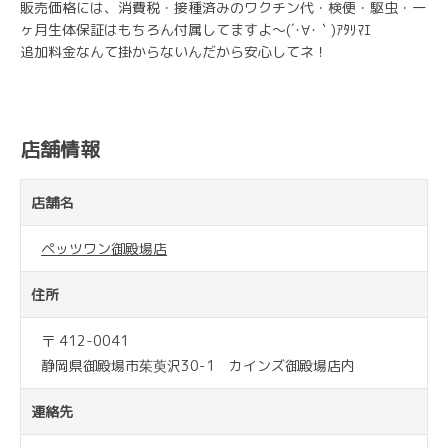
販売価格には、消費税・接種済みのワクチン代・検便・駆虫・一
ヶ月生体保証はもちろん付属してますよ～(´･∀･｀)ｱﾀﾘﾏｴ
追加料金なんて掛からないんだから安心してネ！
店舗情報
店舗名
ペッツワン御殿場店
住所
〒 412-0041
静岡県御殿場市茱萸沢30-1 カインズ御殿場店内
連絡先