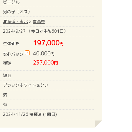
ビーグル
男の子（オス）
北海道・東北
>
青森県
2024/9/27 （今日で生後681日）
197,000
生体価格
円
40,000
?
円
安心パック
237,000
総額
円
短毛
ブラックホワイト＆タン
済
有
2024/11/26 接種済 (1回目)