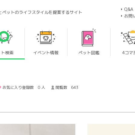
Q&A
とペットのライフスタイルを提案するサイト
お問
ット検索
イベント情報
ペット図鑑
4コマ
お気に入り登録数 0 人
閲覧数 643