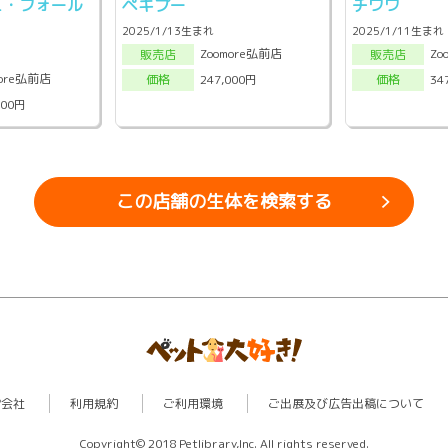
ュ・フォール
ペキプー
チワワ
2025/1/13生まれ
2025/1/11生まれ
Zoomore弘前店
Zo
販売店
販売店
more弘前店
247,000円
34
価格
価格
000円
この店舗の生体を検索する
営会社
利用規約
ご利用環境
ご出展及び広告出稿について
Copyright© 2018 Petlibrary,Inc. All rights reserved.