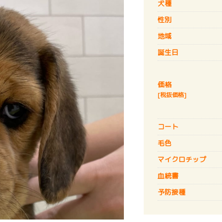
犬種
性別
地域
誕生日
価格
[税抜価格]
コート
毛色
マイクロチップ
血統書
予防接種