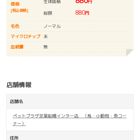
880
生体価格
円
価格
[税込価格]
880
総額
円
毛色
ノーマル
マイクロチップ
未
血統書
無
店舗情報
店舗名
ペットプラザ京葉船橋インター店 （鳥・小動物・魚コー
ナー）
住所