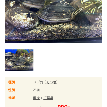
種別
ドブ貝（
その他
）
性別
不明
地域
関東
>
千葉県