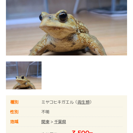
種別
ミヤコヒキガエル（
両生類
）
性別
不明
地域
関東
>
千葉県