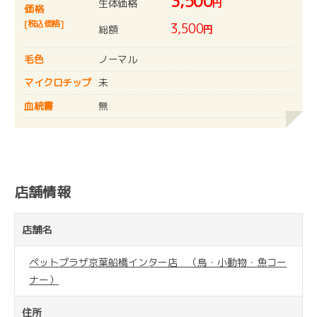
3,500
生体価格
円
価格
[税込価格]
3,500
総額
円
毛色
ノーマル
マイクロチップ
未
血統書
無
店舗情報
店舗名
ペットプラザ京葉船橋インター店 （鳥・小動物・魚コー
ナー）
住所