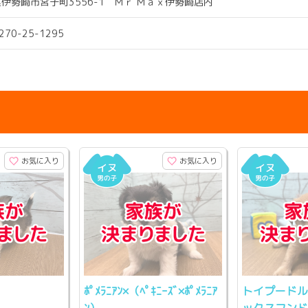
伊勢崎市宮子町3556-1 Ｍｒ Ｍａｘ伊勢崎店内
0270-25-1295
お気に入り
お気に入り
ﾎﾟﾒﾗﾆｱﾝ×（ﾍﾟｷﾆｰｽﾞ×ﾎﾟﾒﾗﾆｱ
トイプードル
ﾝ）
ックスフン