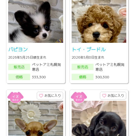
パピヨン
トイ・プードル
2026年5月25日頃生まれ
2026年5月8日生まれ
ペットアミ札幌発
ペットアミ札幌発
販売店
販売店
寒店
寒店
333,300
300,300
価格
価格
お気に入り
お気に入り