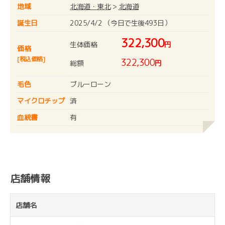
地域
北海道・東北
>
北海道
誕生日
2025/4/2 （今日で生後493日）
322,300
生体価格
円
価格
[税込価格]
322,300
総額
円
毛色
ブルーローン
マイクロチップ
済
血統書
有
店舗情報
店舗名