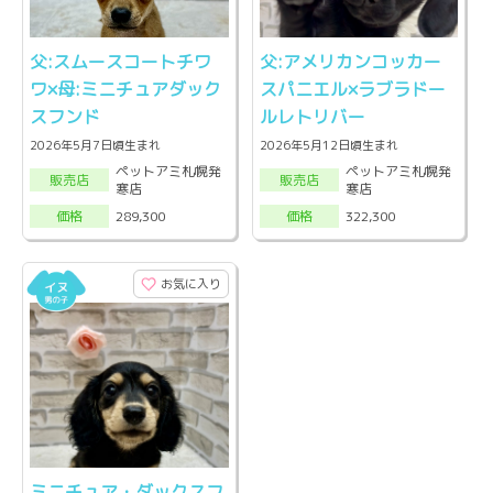
父:スムースコートチワ
父:アメリカンコッカー
ワ×母:ミニチュアダック
スパニエル×ラブラドー
スフンド
ルレトリバー
2026年5月7日頃生まれ
2026年5月12日頃生まれ
ペットアミ札幌発
ペットアミ札幌発
販売店
販売店
寒店
寒店
289,300
322,300
価格
価格
お気に入り
ミニチュア・ダックスフ