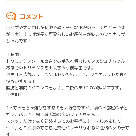
コメント
口ヒゲや太い眉毛が特徴で頑固そうな風貌のシュナウザーです
が、実はまつげが長く可愛らしいお顔付きが魅力のシュナウザー
ちゃんです！
【特徴】
トリミングスクール出身でお手入れ慣れしているシュナちゃん！
お家でのトリミングも出来ちゃう優等生です。
毛色は大人気カラーのソルト&ペッパーで、シュナカットが良く
似合いますね！
脂肪と筋肉のバランスもよく、自慢の美BODYが輝いてます。
【性格】
1人でおもちゃ遊びをするのも大好きですが、隣のお部屋の子と
ガラス越しで一緒に遊ぶ事の多いシュナちゃん。
スタッフだけでなく初めましてのお客様にも「はじめまして
～！」とご挨拶のできる社交性バッチリな明るい性格の女の子で
す！