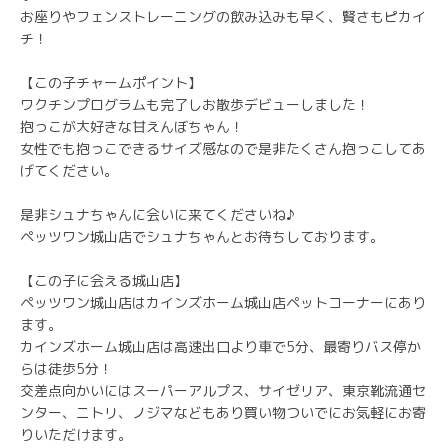
お座りやフェンストレーニングの飲み込みも早く、賢さもピカイ
チ！
【この子チャームポイント】
ワクチンプログラムも完了しお散歩デビューしました！
抱っこが大好きな甘えんぼちゃん！
女性でも抱っこできるサイズ感なので是非たくさん抱っこしてあ
げてください。
是非シュナちゃんに会いに来てくださいね♪
ペッツワン城山店でシュナちゃんとお待ちしております。
【この子に会える城山店】
ペッツワン城山店はカインズホーム城山店ペットコーナーにあり
ます。
カインズホーム城山店は高速出口より車で5分、最寄りバス停か
らは徒歩5分！
交差点向かいにはスーパーアルプス、サイゼリア、東京靴流通セ
ンター、ニトリ、ノジマなどもあり買い物ついでにお気軽にお寄
りいただけます。