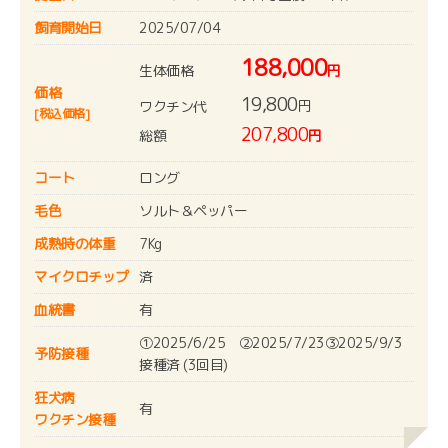
飼育開始日
2025/07/04
188,000
生体価格
円
価格
19,800
円
ワクチン代
[税込価格]
207,800
総額
円
コート
ロング
毛色
ソルト＆ペッパー
成熟時の体重
7Kg
マイクロチップ
済
血統書
有
①2025/6/25 ②2025/7/23③2025/9/3
予防接種
接種済 (3回目)
狂犬病
有
ワクチン接種