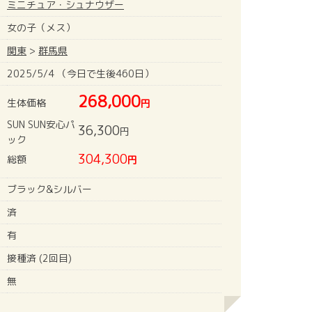
ミニチュア・シュナウザー
女の子（メス）
関東
>
群馬県
2025/5/4 （今日で生後460日）
268,000
生体価格
円
SUN SUN安心パ
36,300
円
ック
304,300
総額
円
ブラック&シルバー
済
有
接種済 (2回目)
無