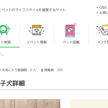
Q&A
とペットのライフスタイルを提案するサイト
お問
ット検索
イベント情報
ペット図鑑
4コマ
ザー
お気に入り登録数 0 人
閲覧数 200
の子犬詳細