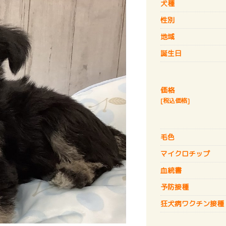
犬種
性別
地域
誕生日
価格
[税込価格]
毛色
マイクロチップ
血統書
予防接種
狂犬病
ワクチン接種