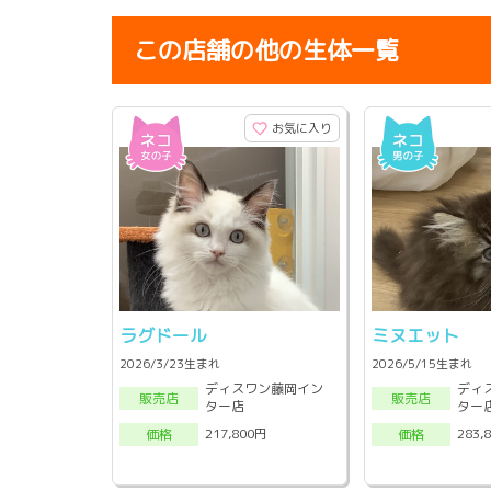
この店舗の他の生体一覧
お気に入り
ラグドール
ミヌエット
2026/3/23生まれ
2026/5/15生まれ
ディスワン藤岡イン
ディ
販売店
販売店
ター店
ター
217,800円
283,
価格
価格